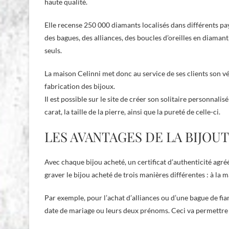
haute qualité.
Elle recense 250 000 diamants localisés dans différents pays
des bagues, des alliances, des boucles d’oreilles en diamant
seuls.
La maison Celinni met donc au service de ses clients son vér
fabrication des bijoux.
Il est possible sur le site de créer son solitaire personnali
carat, la taille de la pierre, ainsi que la pureté de celle-ci.
LES AVANTAGES DE LA BIJOU
Avec chaque bijou acheté, un certificat d’authenticité agréé a
graver le bijou acheté de trois manières différentes : à la 
Par exemple, pour l’achat d’alliances ou d’une bague de fian
date de mariage ou leurs deux prénoms. Ceci va permettre 