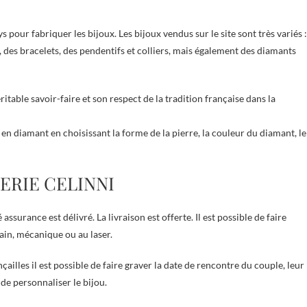
 pour fabriquer les bijoux. Les bijoux vendus sur le site sont très variés :
, des bracelets, des pendentifs et colliers, mais également des diamants
itable savoir-faire et son respect de la tradition française dans la
sé en diamant en choisissant la forme de la pierre, la couleur du diamant, le
TERIE CELINNI
ssurance est délivré. La livraison est offerte. Il est possible de faire
main, mécanique ou au laser.
çailles il est possible de faire graver la date de rencontre du couple, leur
de personnaliser le bijou.