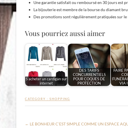
Une garantie satisfait ou remboursé en 30 jours est p
La bijouterie est membre de la bourse du diamant bru
Des promotions sont régulièrement pratiquées sur le s
Vous pourriez aussi aimer
DES TARIFS
FAIRE P
CONCURRENTIELS
CO
S’acheter un cardigan sur
POUR COQUES DE
FUNÉRAI
internet
PROTECTION
VIA 
CATEGORY :
SHOPPING
←
LE BONHEUR C’EST SIMPLE COMME UN ESPACE AQ