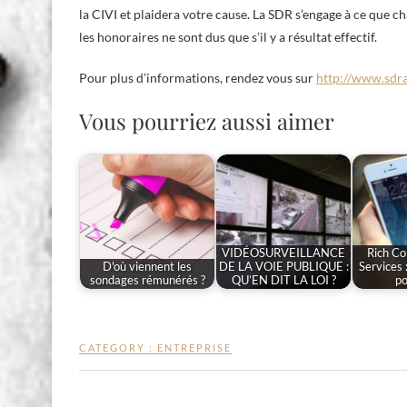
la CIVI et plaidera votre cause. La SDR s’engage à ce que c
les honoraires ne sont dus que s’il y a résultat effectif.
Pour plus d’informations, rendez vous sur
http://www.sdra
Vous pourriez aussi aimer
VIDÉOSURVEILLANCE
Rich C
D'où viennent les
DE LA VOIE PUBLIQUE :
Services 
sondages rémunérés ?
QU’EN DIT LA LOI ?
po
CATEGORY :
ENTREPRISE