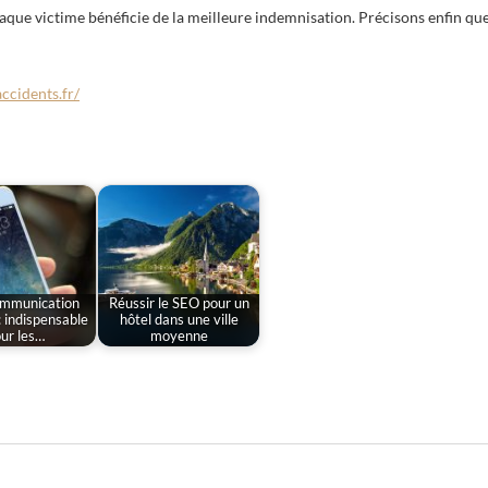
haque victime bénéficie de la meilleure indemnisation. Précisons enfin qu
ccidents.fr/
ommunication
Réussir le SEO pour un
: indispensable
hôtel dans une ville
ur les…
moyenne