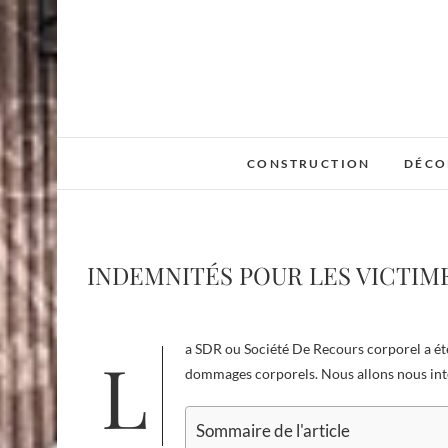
Skip
to
content
CONSTRUCTION
DÉCO
INDEMNITÉS POUR LES VICTIM
La SDR ou Société De Recours corporel a été créée en 1986 et apporte son soutien et son expertise aux victimes de
dommages corporels. Nous allons nous inté
Sommaire de l'article