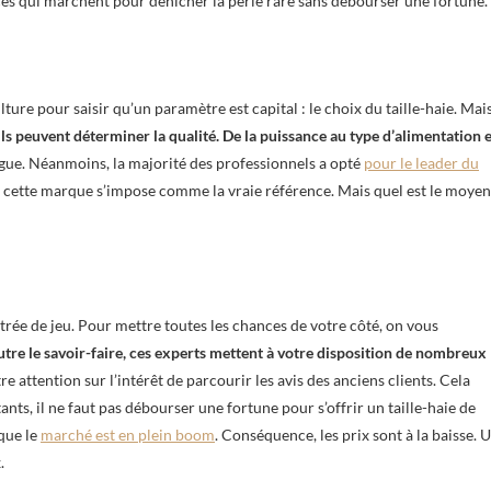
ces qui marchent pour dénicher la perle rare sans débourser une fortune.
ulture pour saisir qu’un paramètre est capital : le choix du taille-haie. Mai
ls peuvent déterminer la qualité. De la puissance au type d’alimentation 
ongue. Néanmoins, la majorité des professionnels a opté
pour le leader du
és, cette marque s’impose comme la vraie référence. Mais quel est le moyen
trée de jeu. Pour mettre toutes les chances de votre côté, on vous
tre le savoir-faire, ces experts mettent à votre disposition de nombreux
re attention sur l’intérêt de parcourir les avis des anciens clients. Cela
ants, il ne faut pas débourser une fortune pour s’offrir un taille-haie de
 que le
marché est en plein boom
. Conséquence, les prix sont à la baisse. 
.