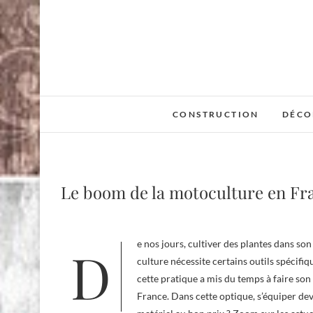
Skip
to
content
CONSTRUCTION
DÉCO
Le boom de la motoculture en Fr
De nos jours, cultiver des plantes dans son jardin est rentré dans les mœurs. Mais à partir d’une certaine taille, la
culture nécessite certains outils spécifi
cette pratique a mis du temps à faire so
France. Dans cette optique, s’équiper de