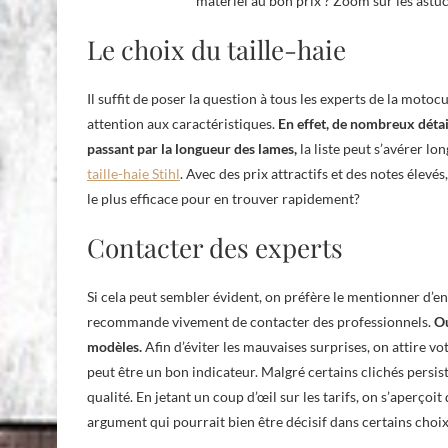
matériel au bon prix ? Zoom sur les astu
Le choix du taille-haie
Il suffit de poser la question à tous les experts de la motoc
attention aux caractéristiques.
En effet, de nombreux détai
passant par la longueur des lames,
la liste peut s’avérer l
taille-haie Stihl
. Avec des prix attractifs et des notes élev
le plus efficace pour en trouver rapidement?
Contacter des experts
Si cela peut sembler évident, on préfère le mentionner d’en
recommande vivement de contacter des professionnels.
Ou
modèles.
Afin d’éviter les mauvaises surprises, on attire vot
peut être un bon indicateur. Malgré certains clichés persist
qualité. En jetant un coup d’œil sur les tarifs, on s’aperçoit
argument qui pourrait bien être décisif dans certains choix