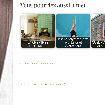
Vous pourriez aussi aimer
Piscine polyester : prix,
LA CHEMINÉE
avantages et
QUEL MA
ELECTRIQUE
explications
MES F
CATEGORY :
HABITAT
←
Comment tailler un olivier ?